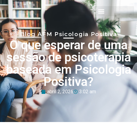
Blog AFM Psicologia Positiva ​
O que esperar de uma
sessão de psicoterapia
baseada em Psicologia
Positiva?
abril 2, 2026
3:02 am