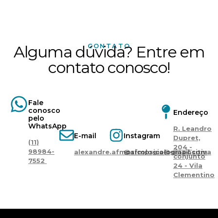
CONTATO
Alguma dúvida? Entre em
contato conosco!
Fale
conosco
Endereço
pelo
WhatsApp
R. Leandro
E-mail
Instagram
Dupret,
(11)
204 -
98984-
alexandre.afmpsicologia@gmail.com
@afmpsicologiapositiva
conjunto
7552 ​
24 - Vila
Clementino